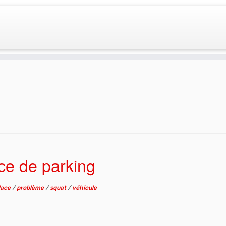
ce de parking
lace
/
problème
/
squat
/
véhicule