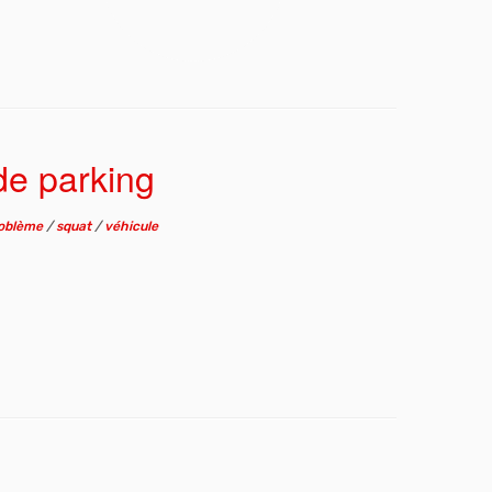
de parking
oblème
/
squat
/
véhicule