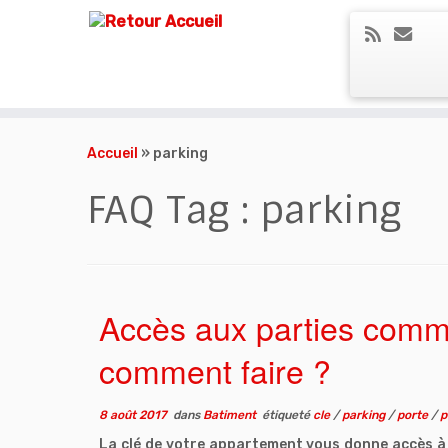
Skip
to
Accueil
»
parking
content
FAQ Tag :
parking
Accès aux parties comm
comment faire ?
8 août 2017
dans
Batiment
étiqueté
cle
/
parking
/
porte
/
p
La clé de votre appartement vous donne accès à