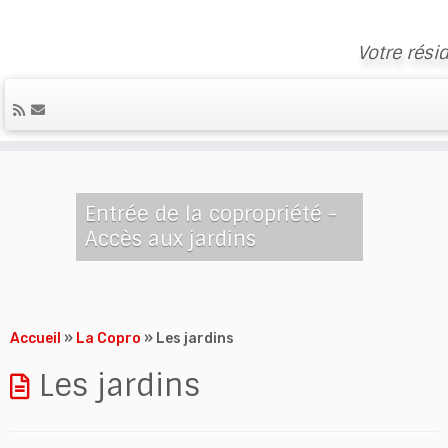
Votre rési
Skip
to
content
Entrée de la copropriété -
Accès aux jardins
Accueil
»
La Copro
»
Les jardins
Les jardins