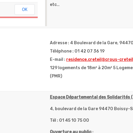
etc…
OK
OK
OK
OK
Adresse : 4 Boulevard de la Gare, 9447
Téléphone : 01 42 07 36 19
E-mail :
residence.creteil@crous-creteil
129 logements de 18m² à 20m² 5 Logeme
(PMR)
Espace Départemental des Solidarités 
4, boulevard de la Gare 94470 Boissy-
Tél : 01 45 10 75 00
Ouverture au public
: