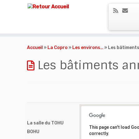
Skip
to
Accueil
»
La Copro
»
Les environs…
»
Les bâtiment
content
Les bâtiments an
La salle du TOHU
This page can't load Go
This page can't load Go
This page can't load Go
This page can't load Go
BOHU
correctly.
correctly.
correctly.
correctly.