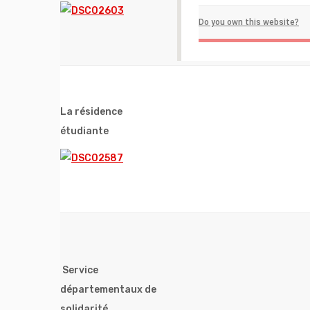
Do you own this website?
Do you own this website?
Do you own this website?
Do you own this website?
La résidence
étudiante
Service
départementaux de
solidarité