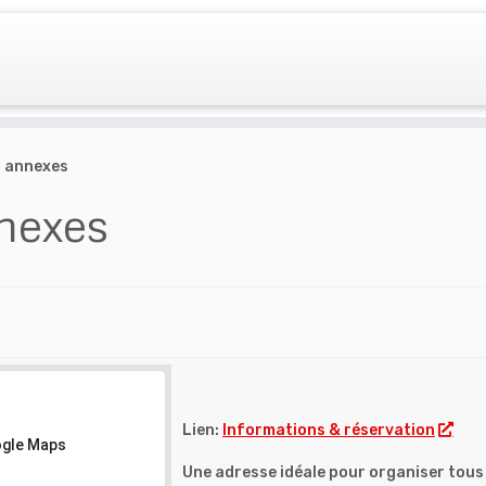
s annexes
nexes
Lien:
Informations & réservation
ogle Maps
ogle Maps
ogle Maps
ogle Maps
Une adresse idéale pour organiser tous 