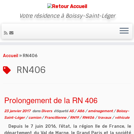
Votre résidence à Boissy-Saint-Léger
Skip
to
Accueil
»
RN406
content
RN406
Prolongement de la RN 406
23 janvier 2017
dans
Divers
étiqueté
A5
/
A86
/
aménagement
/
Boissy-
Saint-Léger
/
camion
/
Francillienne
/
RN19
/
RN406
/
travaux
/
véhicule
Depuis le 7 juin 2016, l’état, la région Ile de France, le
département du Val de Marne, le Grand Paris et la société