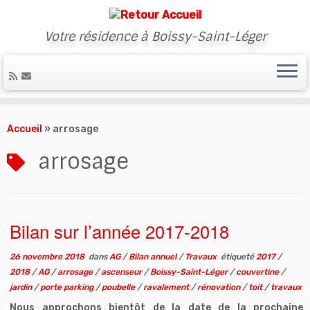
Votre résidence à Boissy-Saint-Léger
Skip
to
Accueil
»
arrosage
content
arrosage
Bilan sur l’année 2017-2018
26 novembre 2018
dans
AG
/
Bilan annuel
/
Travaux
étiqueté
2017
/
2018
/
AG
/
arrosage
/
ascenseur
/
Boissy-Saint-Léger
/
couvertine
/
jardin
/
porte parking
/
poubelle
/
ravalement
/
rénovation
/
toit
/
travaux
Nous approchons bientôt de la date de la prochaine