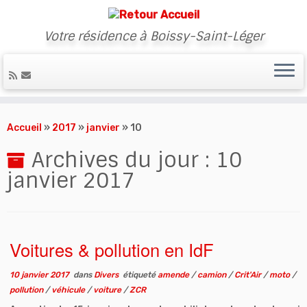
Votre résidence à Boissy-Saint-Léger
Skip
to
Accueil
»
2017
»
janvier
»
10
content
Archives du jour :
10
janvier 2017
Voitures & pollution en IdF
10 janvier 2017
dans
Divers
étiqueté
amende
/
camion
/
Crit'Air
/
moto
/
pollution
/
véhicule
/
voiture
/
ZCR