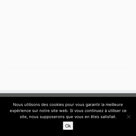
Nous utilisons des cookies pour vous garantir la meilleure
expérience sur notre site web. Si vous continuez à utiliser ce
site, nous supposerons que vous en êtes satisfait.
·
© 2015 - 2026 / Conseil Syndical de la copropriété "Connexion"
Ok
Résidence "Connexion" à Boissy-Saint-Léger - Val de Marne
·