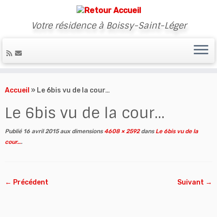
Votre résidence à Boissy-Saint-Léger
Skip
to
Accueil
»
Le 6bis vu de la cour…
content
Le 6bis vu de la cour…
Publié
16 avril 2015
aux dimensions
4608 × 2592
dans
Le 6bis vu de la
cour…
.
← Précédent
Suivant →