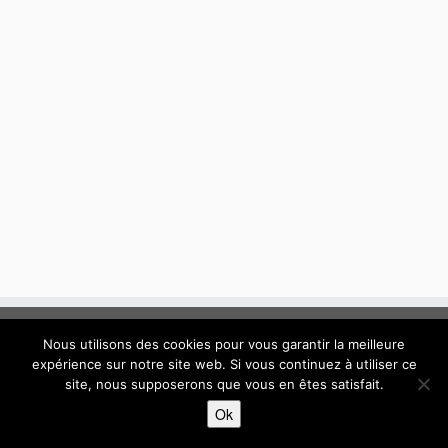
Nous utilisons des cookies pour vous garantir la meilleure
expérience sur notre site web. Si vous continuez à utiliser ce
site, nous supposerons que vous en êtes satisfait.
·
© 2015 - 2026 / Conseil Syndical de la copropriété "Connexion"
Ok
Résidence "Connexion" à Boissy-Saint-Léger - Val de Marne
·