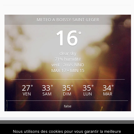
MÉTÉO À BOISSY-SAINT-LÉGER
16
°
clear sky
71% humidité
vent : 2m/s NNO
MAX 17 • MIN 15
27
33
35
35
34
°
°
°
°
°
VEN
SAM
DIM
LUN
MAR
false
Nous utilisons des cookies pour vous garantir la meilleure