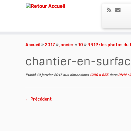
Skip
to
Accueil
»
2017
»
janvier
»
10
»
RN19 : les photos du
content
chantier-en-surfac
Publié
10 janvier 2017
aux dimensions
1280 × 853
dans
RN19 : l
← Précédent