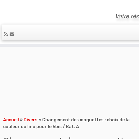
Votre ré
Skip
to
content
Accueil
»
Divers
»
Changement des moquettes : choix de la
couleur du lino pour le 6bis / Bat. A