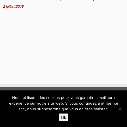
2 juillet 2018
Nous utilisons des cookies pour vous garantir la meilleure
expérience sur notre site web. Si vous continuez à utiliser ce
site, nous supposerons que vous en êtes satisfait.
·
© 2015 - 2026 / Conseil Syndical de la copropriété "Connexion"
Ok
Résidence "Connexion" à Boissy-Saint-Léger - Val de Marne
·