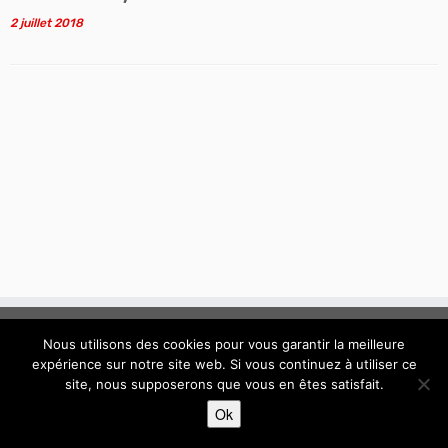
2 juillet 2018
Nous utilisons des cookies pour vous garantir la meilleure
expérience sur notre site web. Si vous continuez à utiliser ce
site, nous supposerons que vous en êtes satisfait.
·
© 2015 - 2026 / Conseil Syndical de la copropriété "Connexion"
Ok
Résidence "Connexion" à Boissy-Saint-Léger - Val de Marne
·