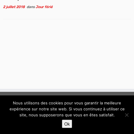
2 juillet 2018
dans
Jour férié
Nous utilisons des cookies pour vous garantir la meilleure
expérience sur notre site web. Si vous continuez à utiliser ce
site, nous supposerons que vous en êtes satisfait.
·
© 2015 - 2026 / Conseil Syndical de la copropriété "Connexion"
Ok
Résidence "Connexion" à Boissy-Saint-Léger - Val de Marne
·